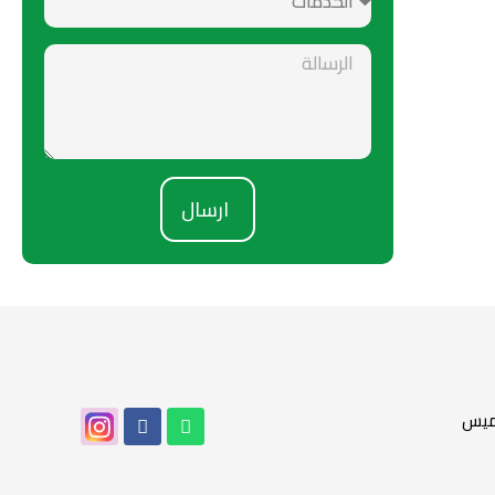
ارسال
خميس