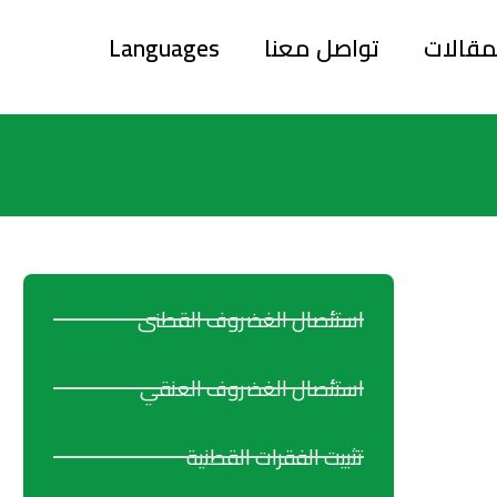
مقالات
تواصل معنا
Languages
استئصال الغضروف القطنى
استئصال الغضروف العنقي
تثبيت الفقرات القطنية