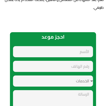
طبيعي.
احجز موعد