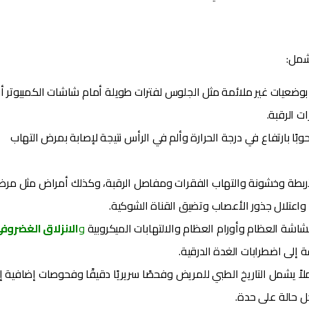
شمل:
ضعيات غير ملائمة مثل الجلوس لفترات طويلة أمام شاشات الكمبيوتر أ
ت الرقبة.
ًا بارتفاع في درجة الحرارة وألم في الرأس نتيجة لإصابة بمرض التهاب
لأربطة وخشونة والتهاب الفقرات ومفاصل الرقبة، وكذلك أمراض مثل مر
واعتلال جذور الأعصاب وتضيق القناة الشوكية.
اشة العظام وأورام العظام والالتهابات الميكروبية
و
الانزلاق الغضروف
ة إلى اضطرابات الغدة الدرقية.
املاً يشمل التاريخ الطبي للمريض وفحصًا سريريًا دقيقًا وفحوصات إضافية إ
كل حالة على حدة.