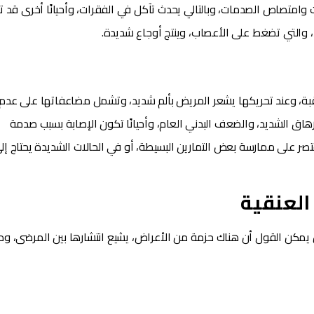
 وامتصاص الصدمات، وبالتالي يحدث تآكل في الفقرات، وأحيانًا أخرى قد ت
، والتي تضغط على الأعصاب، وينتج أوجاع شديدة.
بة، وعند تحريكها يشعر المريض بألم شديد، وتشمل مضاعفاتها على عدم
إرهاق الشديد، والضعف البدني العام، وأحيانًا تكون الإصابة بسبب صدمة
ر على ممارسة بعض التمارين البسيطة، أو في الحالات الشديدة يحتاج إل
العنقية
ن يمكن القول أن هناك حزمة من الأعراض، يشيع انتشارها بين المرضى، و