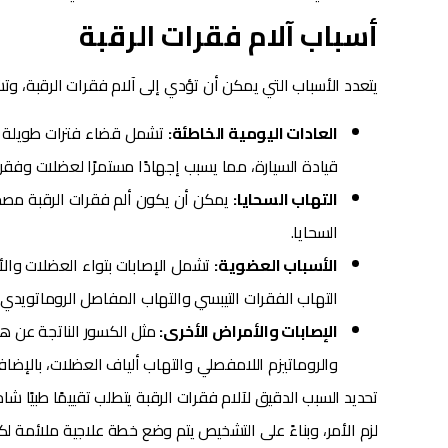
أسباب آلام فقرات الرقبة
يتعدد الأسباب التي يمكن أن تؤدي إلى آلام فقرات الرقبة، وت
العادات اليومية الخاطئة:
تشمل قضاء فترات طويلة بو
قيادة السيارة، مما يسبب إجهادًا مستمرًا لعضلات وفقرا
التهاب السحايا:
يمكن أن يكون ألم فقرات الرقبة مصحوب
السحايا.
الأسباب العضوية:
تشمل الإصابات بتواء العضلات وا
التهاب الفقرات التيبسي والتهاب المفاصل الروماتويدي 
الإصابات والأمراض الأخرى:
مثل الكسور الناتجة عن هش
والروماتيزم اللامفصلي والتهاب ألياف العضلات، بالإضاف
تحديد السبب الدقيق لآلام فقرات الرقبة يتطلب تقييمًا طبيًا ش
لزم الأمر، وبناءً على التشخيص يتم وضع خطة علاجية ملائمة ل